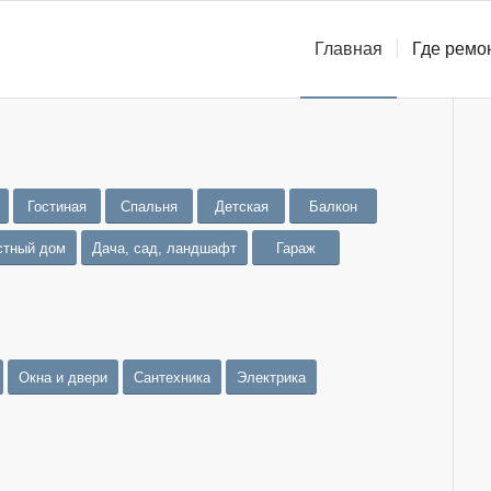
Главная
Где ремо
Гостиная
Спальня
Детская
Балкон
стный дом
Дача, сад, ландшафт
Гараж
Окна и двери
Сантехника
Электрика