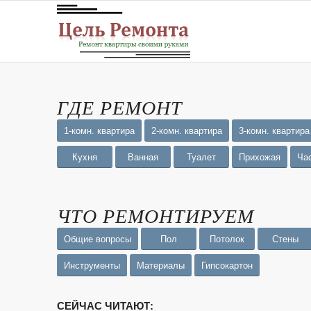
ГДЕ РЕМОНТ
1-комн. квартира
2-комн. квартира
3-комн. квартира
Кухня
Ванная
Туалет
Прихожая
Ча
ЧТО РЕМОНТИРУЕМ
Общие вопросы
Пол
Потолок
Стены
Инструменты
Материалы
Гипсокартон
СЕЙЧАС ЧИТАЮТ: