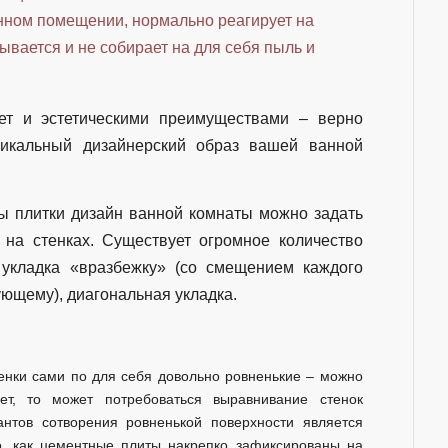
нном помещении, нормально реагирует на
вается и не собирает на для себя пыль и
ает и эстетическими преимуществами – верно
никальный дизайнерский образ вашей ванной
ры плитки дизайн ванной комнаты можно задать
на стенках. Существует огромное количество
 укладка «вразбежку» (со смещением каждого
ющему), диагональная укладка.
тенки сами по для себя довольно ровненькие – можно
нет, то может потребоваться выравнивание стенок
нтов сотворения ровненькой поверхности является
о, как цементные плиты накрепко зафиксированы на