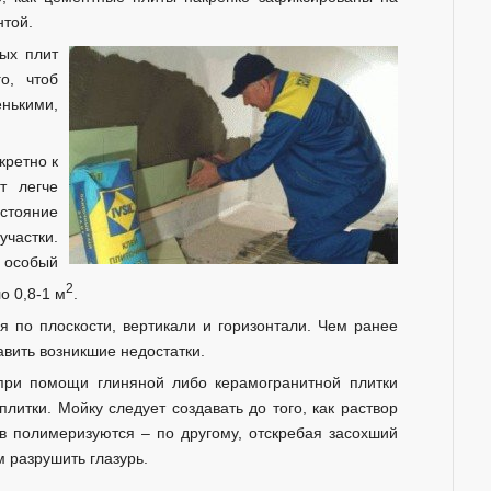
нтой.
ых плит
о, чтоб
ькими,
кретно к
т легче
стояние
участки.
 особый
2
о 0,8-1 м
.
 по плоскости, вертикали и горизонтали. Чем ранее
авить возникшие недостатки.
при помощи глиняной либо керамогранитной плитки
литки. Мойку следует создавать до того, как раствор
ов полимеризуются – по другому, отскребая засохший
м разрушить глазурь.