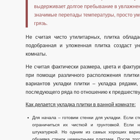
выдерживает долгое пребывание в увлажне
значимые перепады температуры, просто умы
грязь.
Не считая чисто утилитарных, плитка облад
подобранная и уложенная плитка создаст у
комнаты.
Не считая фактически размера, цвета и факту
при помощи различного расположения плитки 
вариантов укладки плитки – укладка рядами,
последующего ряда по отношению к предшеству
Как делается укладка плитки в ванной комнате:
Для начала – готовим стенки для укладки. Если с
ограничиться их чисткой и грунтовкой. Если 
штукатуркой. Но одним из самых хороших вариа
обшивка стенок цементными плитами. После тог