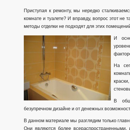
Приступая к ремонту, мы нередко сталкиваемс
комнате и туалете? И вправду, вопрос этот не т
методы отделки не подходят для этих помещений
И осн
уровен
фактор
На сег
комнат
краск
стенов
В общ
безупречном дизайне и от денежных возможност
В данном материале мы разглядим только главн
Они являются более всераспространенными, 