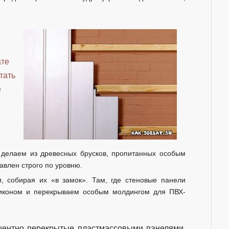
ате
тать
е
 делаем из древесных брусков, пропитанных особым
авлен строго по уровню.
, собирая их «в замок». Там, где стеновые панели
ликоном и перекрываем особым молдингом для ПВХ-
оцентно перекрытые пластмассовыми панелями,