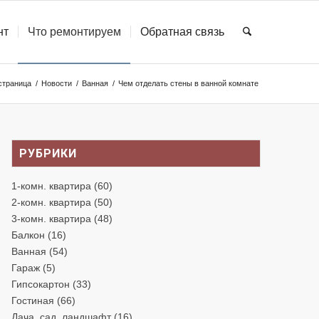
нт
Что ремонтируем
Обратная связь
страница
/
Новости
/
Ванная
/
Чем отделать стены в ванной комнате
РУБРИКИ
1-комн. квартира
(60)
2-комн. квартира
(50)
3-комн. квартира
(48)
Балкон
(16)
Ванная
(54)
Гараж
(5)
Гипсокартон
(33)
Гостиная
(66)
Дача, сад, ландшафт
(16)