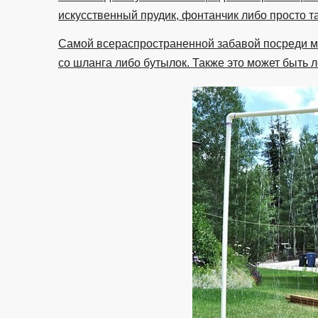
искусственный прудик, фонтанчик либо просто та
Самой всераспространенной забавой посреди 
со шланга либо бутылок. Также это может быть 