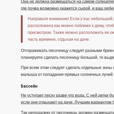
Она не должна размещаться на самом солнцепек
где почва возможно окажется сырой, и ваш ребе
Направьте внимание! Если у вас небольшой 
расположена как можно поближе к дому, что
присмотром. Также можно расположить ее ок
часть времени, отдыхая на даче.
Отгораживать песочницу следует разными брев
планируете сделать песочницу большой, то выде
При всем этом следует сделать отдельные зоны 
малыша от попадания прямых солнечных лучей и
Бассейн
Не уступает песку разве что вода. С ней детки бу
если они отдыхают на даче. Лучшим вариантом бу
Так неподалеку от песочницы должен размещать