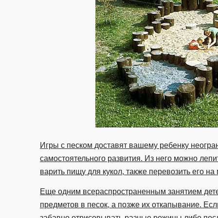
Игры с песком доставят вашему ребенку неогра
самостоятельного развития. Из него можно лепит
варить пищу для кукол, также перевозить его на
Еще одним всераспространенным занятием дете
предметов в песок, а позже их откапывание. Есл
забавно отрисовывать разные рожицы либо пос