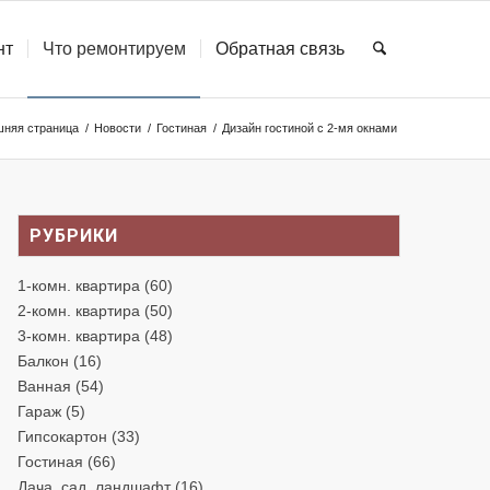
нт
Что ремонтируем
Обратная связь
няя страница
/
Новости
/
Гостиная
/
Дизайн гостиной с 2-мя окнами
РУБРИКИ
1-комн. квартира
(60)
2-комн. квартира
(50)
3-комн. квартира
(48)
Балкон
(16)
Ванная
(54)
Гараж
(5)
Гипсокартон
(33)
Гостиная
(66)
Дача, сад, ландшафт
(16)