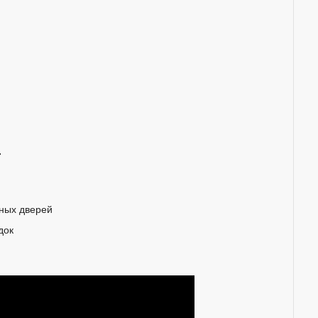
.
ных дверей
док