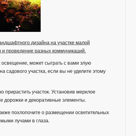
андшафтного дизайна на участке малой
и и проведение разных коммуникаций.
к освещение, может сыграть с вами злую
 садового участка, если вы не уделите этому
о прирастить участок. Установив мерклое
се дорожки и декоративные элементы.
Также похлопочите о размещении осветительных
ямыми лучами в глаза.