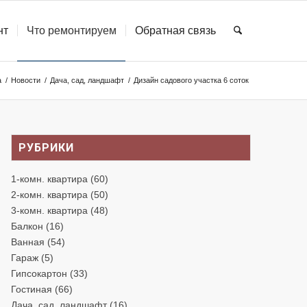
нт
Что ремонтируем
Обратная связь
а
/
Новости
/
Дача, сад, ландшафт
/
Дизайн садового участка 6 соток
РУБРИКИ
1-комн. квартира
(60)
2-комн. квартира
(50)
3-комн. квартира
(48)
Балкон
(16)
Ванная
(54)
Гараж
(5)
Гипсокартон
(33)
Гостиная
(66)
Дача, сад, ландшафт
(16)