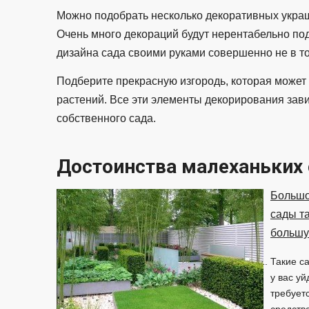
Можно подобрать несколько декоративных украш
Очень много декораций будут нерентабельно под
дизайна сада своими руками совершенно не в то
Подберите прекрасную изгородь, которая может
растений. Все эти элементы декорирования завис
собственного сада.
Достоинства малеханьких
Большой
сады т
большу
Такие с
у вас уй
требует
средства