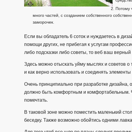
Потому 
много частей, с созданием собственного собствен
заморочек.
Если вы обладатель 6 соток и нуждаетесь в диза
помощи других, не прибегая к услугам професси
либо подсказки либо советы, то веб ваш верный 
Здесь можно отыскать уйму мыслях и советов о т
и как верно использовать и соединять элементы
Очень принципиально при разработке дизайна, о
должно быть комфортным и комфортабельным. Чт
помечтать.
В таковой зоне можно поместить маленький сто
беседку. Также возможно обойтись одними лавк
Для того чтоб все шло по плану, следует проду