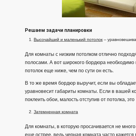
Решаем задачи планировки
Высочайший и маленький потолок
– уравновешива
Для комнаты с низким потолком отлично подходя
полосами. А вот широкого бордюра необходимо и
потолок еще ниже, чем по сути он есть.
В то же время бордюр выручит, если вы облада
уравновесит габариты комнаты. Если в вашей к
поклеить обои, малость отступив от потолка, эт
Затемненная комната
Для комнаты, в которую просачивается не много с
еще острее, ведь черная комната часто кажется