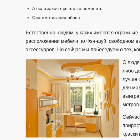
А если захочется что-то поменять
Систематизация обоев
Естественно, людям, у каких имеются огромные 
расположении мебели по Фэн-шуй, свободном вы
аксессуаров. Но сейчас мы побеседуем о тех, 
О людя
либо д
лучше о
для мал
выигра
метров
Сейчас
прираст
краски 