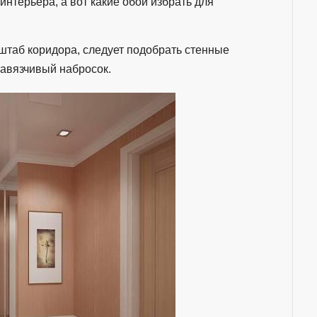
нтерьера, а вот какие обои избрать для
штаб коридора, следует подобрать стенные
навязчивый набросок.