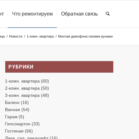
нт
Что ремонтируем
Обратная связь
ица
/
Новости
/
1-комн. квартира
/
Монтаж домофона своими руками
РУБРИКИ
1-комн. квартира
(60)
2-комн. квартира
(50)
3-комн. квартира
(48)
Балкон
(16)
Ванная
(54)
Гараж
(5)
Гипсокартон
(33)
Гостиная
(66)
Дача, сад, ландшафт
(16)