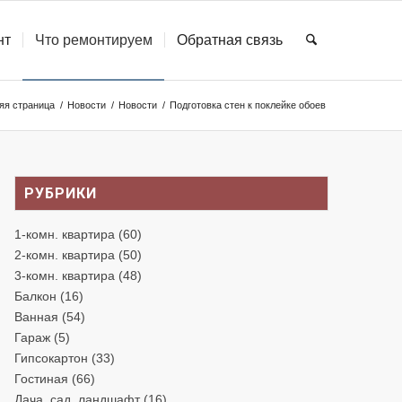
нт
Что ремонтируем
Обратная связь
я страница
/
Новости
/
Новости
/
Подготовка стен к поклейке обоев
РУБРИКИ
1-комн. квартира
(60)
2-комн. квартира
(50)
3-комн. квартира
(48)
Балкон
(16)
Ванная
(54)
Гараж
(5)
Гипсокартон
(33)
Гостиная
(66)
Дача, сад, ландшафт
(16)