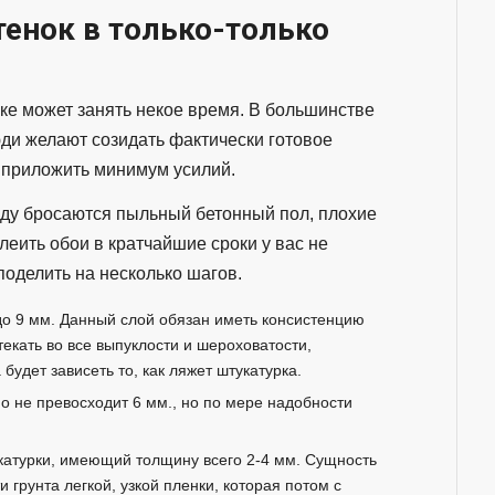
тенок в только-только
йке может занять некое время. В большинстве
юди желают созидать фактически готовое
 приложить минимум усилий.
оду бросаются пыльный бетонный пол, плохие
клеить обои в кратчайшие сроки у вас не
оделить на несколько шагов.
до 9 мм. Данный слой обязан иметь консистенцию
текать во все выпуклости и шероховатости,
будет зависеть то, как ляжет штукатурка.
но не превосходит 6 мм., но по мере надобности
укатурки, имеющий толщину всего 2-4 мм. Сущность
 грунта легкой, узкой пленки, которая потом с