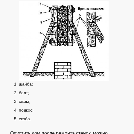
шайба;
болт;
сжим;
подкос;
скоба.
Опустить дом после ремонта стенок, можно