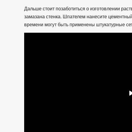
Дальше стоит позаботиться о изготовлении раст
замазана стенка. Шпателем нанесите цементный 
времени могут быть применены штукатурные сет