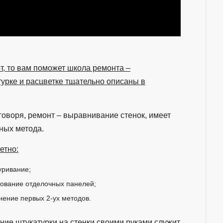
т, то вам поможет школа ремонта –
урке и расцветке тщательно описаны в
говоря, ремонт – выравнивание стенок, имеет
ных метода.
етно:
уривание;
ование отделочных панелей;
ение первых 2-ух методов.
ние штукатурки на стенки своими руками служит