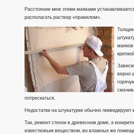
Расстояние меж этими маяками устанавливается
располагать раствор «правилом».
Толщин
штукату
маяков
крепкой
Зависим
верно ш
горячу
смачива
потрескаться.
Недостатки на штукатурке обычно ликвидируют к
Так, ремонт стенок в древесном доме, а конкре
известковым веществом, во влажных же помеще