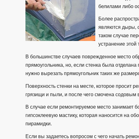
белилами либо о
Более распростр
являются дыры, с
таком случае пе
устранение этой 
В большинстве случаев поврежденное место об
прямоугольника, но, если стенка была отделана 
нужно вырезать прямоугольник таких же размеров
Поверхность стенки на месте, которое просит р
грязищи и пыли, и после чего смочена содовым
В случае если ремонтируемое место занимает б
гипсоклеевую мастику, которая наносится на об
пирамидки.
Если вы задаетесь вопросом с чего начать ремон