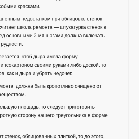
собыми красками.
аненным недостатком при облицовке стенок
читает школа ремонта — штукатурка стенок в
ред основными 3-мя шагами должна включать
трудности.
резается, чтоб дыра имела форму
гипсокартоном своими руками либо доской, то
, как и дыра и убрать недочет.
емонта, должна быть кропотливо очищено от
 веществом.
ольшую площадь, то следует приготовить
оротную сторону нашего треугольника в форме
т стенок, облицованных плиткой, то до этого,