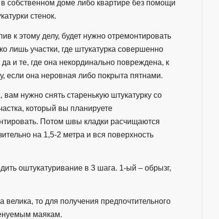
 в собственном доме либо квартире без помощи
катурки стенок.
ив к этому делу, будет нужно отремонтировать
ко лишь участки, где штукатурка совершенно
 да и те, где она некординально повреждена, к
у, если она неровная либо покрыта пятнами.
, вам нужно снять старенькую штукатурку со
частка, который вы планируете
нтировать. Потом швы кладки расчищаются
ительно на 1,5-2 метра и вся поверхность
дить оштукатуривание в 3 шага. 1-ый – обрызг,
 велика, то для получения предпочтительного
менуемым маякам.