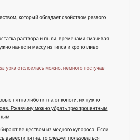
ством, который обладает свойством резвого
 остатка раствора и пыли, временами смачивая
ужно нанести массу из гипса и кропотливо
катурка отслоилась можно, немного постучав
овые пятна либо пятна от копоти, их нужно
обоев. Ржавчину можно убрать трехпроцентным
тным.
убирают веществом из медного купороса. Если
ось вывести пятна, то следует пользоваться