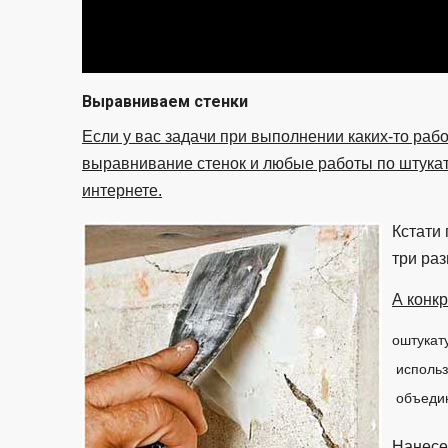
Выравниваем стенки
Если у вас задачи при выполнении каких-то рабо
выравнивание стенок и любые работы по штукат
интернете.
Кстати 
три раз
А конкр
оштукат
использ
объедин
Нанесе