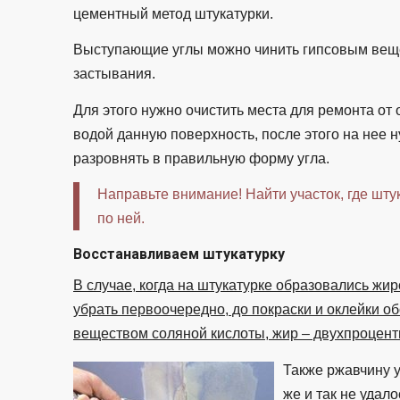
цементный метод штукатурки.
Выступающие углы можно чинить гипсовым веще
застывания.
Для этого нужно очистить места для ремонта от
водой данную поверхность, после этого на нее н
разровнять в правильную форму угла.
Направьте внимание! Найти участок, где шту
по ней.
Восстанавливаем штукатурку
В случае, когда на штукатурке образовались жир
убрать первоочередно, до покраски и оклейки 
веществом соляной кислоты, жир – двухпроцен
Также ржавчину 
же и так не удал