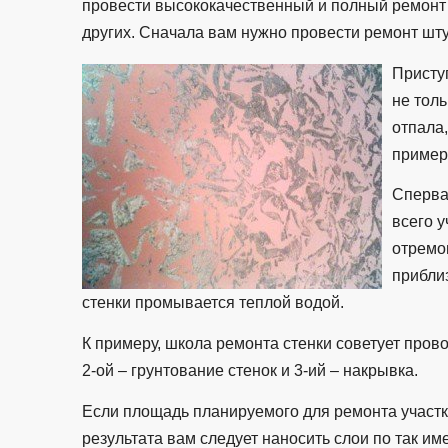
провести высококачественный и полный ремонт
других. Сначала вам нужно провести ремонт шту
Приступ
не толь
отпала,
пример
Сперва
всего у
отремо
приблиз
стенки промывается теплой водой.
К примеру, школа ремонта стенки советует прово
2-ой – грунтование стенок и 3-ий – накрывка.
Если площадь планируемого для ремонта участка
результата вам следует наносить слои по так и