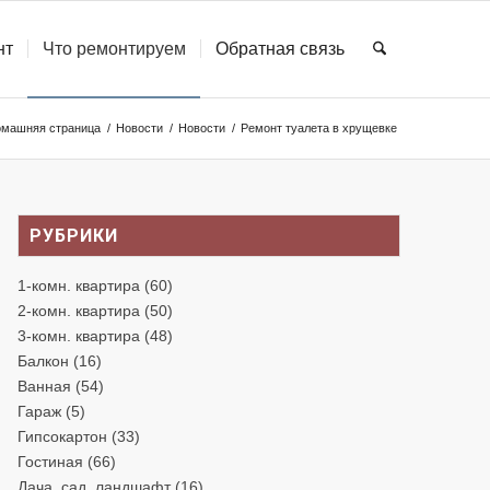
нт
Что ремонтируем
Обратная связь
омашняя страница
/
Новости
/
Новости
/
Ремонт туалета в хрущевке
РУБРИКИ
1-комн. квартира
(60)
2-комн. квартира
(50)
3-комн. квартира
(48)
Балкон
(16)
Ванная
(54)
Гараж
(5)
Гипсокартон
(33)
Гостиная
(66)
Дача, сад, ландшафт
(16)