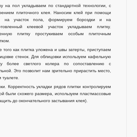
ку на пол укладываем по стандартной технологии, с
рением плиточного клея. Наносим клей при помощи
и на участок пола, формируем бороздки и на
отовленный клеевой участок укладываем плитку.
енную плитку простукиваем особым плиточным
тком.
е того как плитка уложена и швы затерты, приступаем
лицовке стенок. Для облицовки используем кафельную
ку более светлого колера по сопоставлению с
льной. Это позволит нам зрительно прирастить место,
 туалете.
ки. Корректность укладки рядов плитки контролируем
кой были схожего размера, используем пластмассовые
щить до окончательного застывания клея).