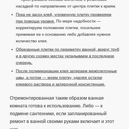
насадкой по направлению от центра плитки к краям.
Пока не засох клей, уложенную плитку проверяем
при помощи уровня.
По мере надобности —
корректируем положение плитки, посильнее
прижимая ее к основанию либо добавляя нужное
количество клея.
Обрезанные плитки по периметру ванной, вокруг труб
и в других схожих местах укладываем в последнюю
очередь.
После полимеризации клея затираем межплиточные
швы, а потом — моем плитку, удаляя остатки
клеевого раствора и затирочной консистенции.
Отремонтированная таким образом ванная
комната готова к использованию. Либо — к
подмене сантехники, если запланированный
ремонт в ванной своими руками включает и этот