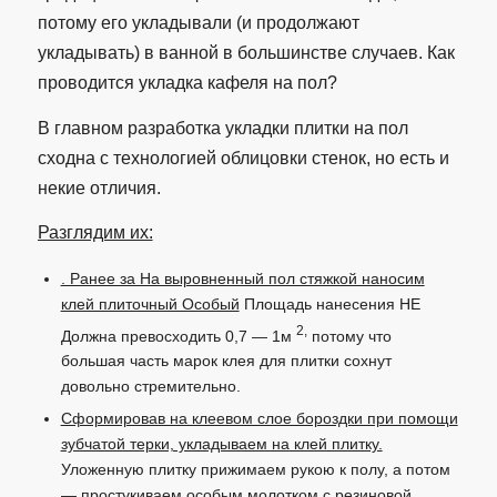
потому его укладывали (и продолжают
укладывать) в ванной в большинстве случаев. Как
проводится укладка кафеля на пол?
В главном разработка укладки плитки на пол
сходна с технологией облицовки стенок, но есть и
некие отличия.
Разглядим их:
. Ранее за На выровненный пол стяжкой наносим
клей плиточный Особый
Площадь нанесения НЕ
2,
Должна превосходить 0,7 — 1м
потому что
большая часть марок клея для плитки сохнут
довольно стремительно.
Сформировав на клеевом слое бороздки при помощи
зубчатой ​​терки, укладываем на клей плитку.
Уложенную плитку прижимаем рукою к полу, а потом
— простукиваем особым молотком с резиновой