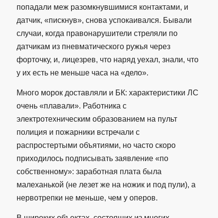
попадали меж разомкнувшимися контактами, и
датчик, «пискнув», снова успокаивался. Бывали
случаи, когда правонарушители стреляли по
датчикам из пневматического ружья через
форточку, и, лицезрев, что наряд уехал, знали, что
у их есть не меньше часа на «дело».
Много морок доставляли и БК: характеристики ЛС
очень «плавали». Работника с
электротехническим образованием на пульт
полиция и пожарники встречали с
распростертыми объятиями, но часто скоро
приходилось подписывать заявление «по
собственному»: заработная плата была
малеханькой (не лезет же на ножик и под пули), а
нервотрепки не меньше, чем у оперов.
В широких объектах, состоящих из многих