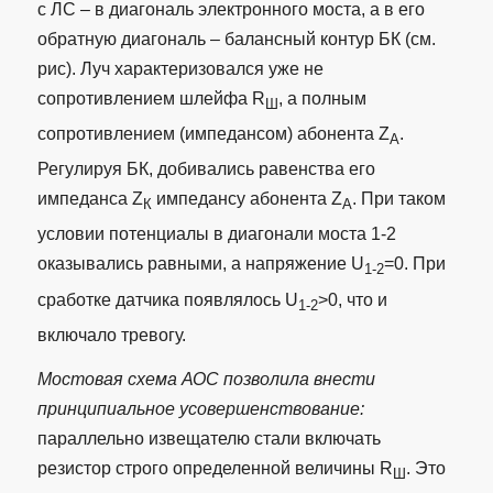
с ЛС – в диагональ электронного моста, а в его
обратную диагональ – балансный контур БК (см.
рис). Луч характеризовался уже не
сопротивлением шлейфа R
, а полным
Ш
сопротивлением (импедансом) абонента Z
.
А
Регулируя БК, добивались равенства его
импеданса Z
импедансу абонента Z
. При таком
К
А
условии потенциалы в диагонали моста 1-2
оказывались равными, а напряжение U
=0. При
1-2
сработке датчика появлялось U
>0, что и
1-2
включало тревогу.
Мостовая схема АОС позволила внести
принципиальное усовершенствование:
параллельно извещателю стали включать
резистор строго определенной величины R
. Это
Ш