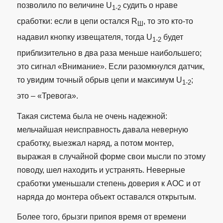
позволило по величине U
судить о нраве
1-2
сработки: если в цепи остался R
, то это кто-то
Ш
надавил кнопку извещателя, тогда U
будет
1-2
приблизительно в два раза меньше наибольшего;
это сигнал «Внимание». Если разомкнулся датчик,
то увидим точный обрыв цепи и максимум U
;
1-2
это – «Тревога».
Такая система была не очень надежной:
мельчайшая неисправность давала неверную
сработку, выезжал наряд, а потом монтер,
выражая в случайной форме свои мысли по этому
поводу, шел находить и устранять. Неверные
сработки уменьшали степень доверия к АОС и от
наряда до монтера объект оставался открытым.
Более того, брызги припоя время от времени