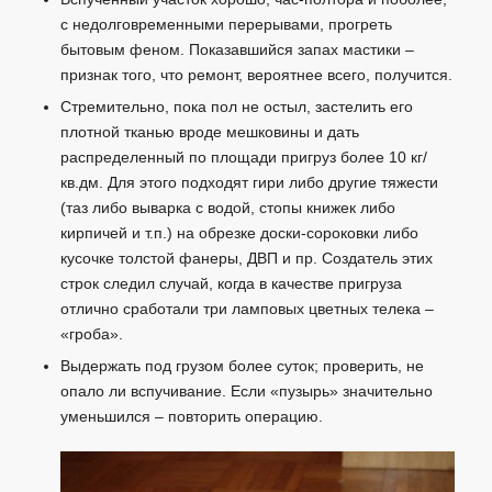
с недолговременными перерывами, прогреть
бытовым феном. Показавшийся запах мастики –
признак того, что ремонт, вероятнее всего, получится.
Стремительно, пока пол не остыл, застелить его
плотной тканью вроде мешковины и дать
распределенный по площади пригруз более 10 кг/
кв.дм. Для этого подходят гири либо другие тяжести
(таз либо выварка с водой, стопы книжек либо
кирпичей и т.п.) на обрезке доски-сороковки либо
кусочке толстой фанеры, ДВП и пр. Создатель этих
строк следил случай, когда в качестве пригруза
отлично сработали три ламповых цветных телека –
«гроба».
Выдержать под грузом более суток; проверить, не
опало ли вспучивание. Если «пузырь» значительно
уменьшился – повторить операцию.