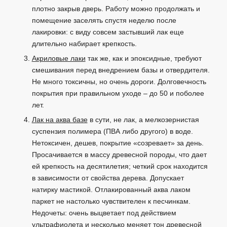
плотно закрыв дверь. Работу можно продолжать и
помещение заселять спустя неделю после
лакировки: с виду совсем застывший лак еще
длительно набирает крепкость.
Акриловые лаки
так же, как и эпоксидные, требуют
смешивания перед внедрением базы и отвердителя.
Не много токсичны, но очень дороги. Долговечность
покрытия при правильном уходе – до 50 и поболее
лет.
Лак на аква базе
в сути, не лак, а мелкозернистая
суспензия полимера (ПВА либо другого) в воде.
Нетоксичен, дешев, покрытие «созревает» за день.
Просачивается в массу древесной породы, что дает
ей крепкость на десятилетия; четкий срок находится
в зависимости от свойства дерева. Допускает
натирку мастикой. Отлакированный аква лаком
паркет не настолько чувствителен к песчинкам.
Недочеты: очень выцветает под действием
ультрафиолета и несколько меняет тон древесной